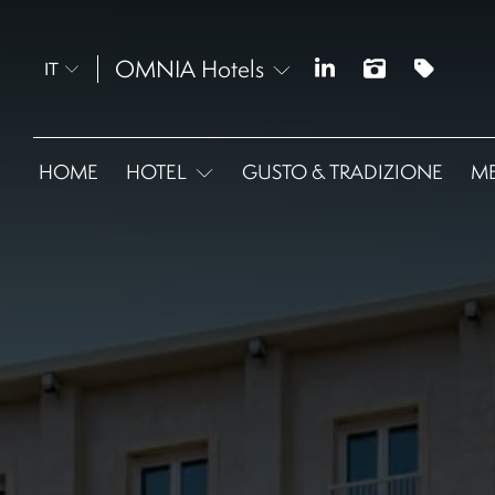
OMNIA Hotels
IT
HOME
HOTEL
GUSTO & TRADIZIONE
ME
Donna Laura Palace
Grand Hotel Fleming
Hotel Imperiale
Hotel Shangri-La Roma
Hotel Santa Costanza
Rose Garden Palace