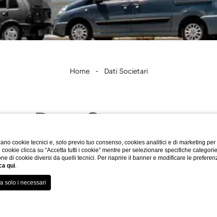
Home
Dati Societari
Dati Societari
ano cookie tecnici e, solo previo tuo consenso, cookies analitici e di marketing per
di cookie clicca su “Accetta tutti i cookie” mentre per selezionare specifiche categori
one di cookie diversi da quelli tecnici. Per riaprire il banner e modificare le preferen
ca qui
.
Ragione sociale
: FLEMING 2009 SRL
Sede legale
: VIALE PINTURICCHIO, 84 ‐ 00196 ROMA
P.IVA/C.F
.: 10618661002
PEC
:
fleming2009@legalmail.it