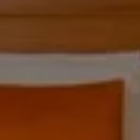
SCEGLI L'HOTEL
ARRIVO & PARTENZA
7
8
Agosto
Agosto
OSPITI
CAMERE
CODICE SCONTO