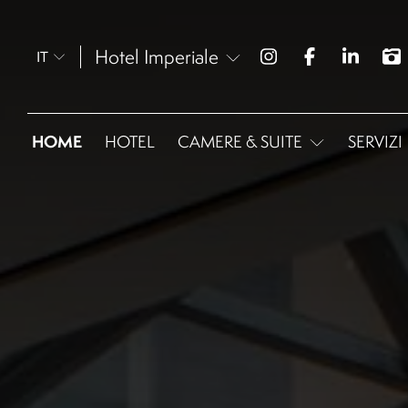
Hotel Imperiale
IT
HOME
HOTEL
CAMERE & SUITE
SERVIZI
Omnia Classic French
Omnia Classic
Omnia Superior
Omnia Deluxe
Omnia Deluxe Double
Queen
Omnia Deluxe Executive