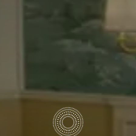
OSPITI
CAMERE
CODICE SCONTO
Prenota ora
Modifica/Cancella prenotazione