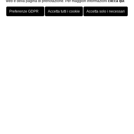
web e della pagina di prenotazione. Per maggiori informazioni
clicca qui
.
Prenota ora
Home
Camere & Suite
Omnia Deluxe
Omnia Deluxe
Le camere
Omnia Deluxe
rappresentano l'equilibrio
perfetto tra spazio e raffinatezza, con una superficie a
partire da
20 m²
.
.
L'ambiente, estremamente
ampio e luminoso
, è
impreziosito dal calore dei pregiati
legni italiani
e
dall'eleganza senza tempo dei
pavimenti in parquet
. Le
tonalità chiare degli arredi donano un'armonia immediata,