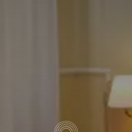
6
7
Agosto
Agosto
OSPITI
CAMERE
CODICE SCONTO
Prenota ora
Modifica/Cancella prenotazione