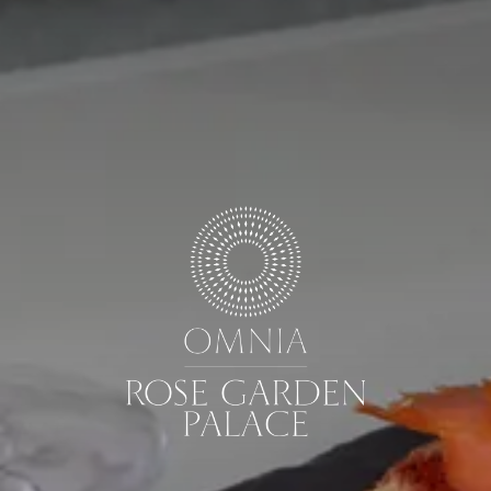
7
8
Agosto
Agosto
OSPITI
CAMERE
CODICE SCONTO
Prenota ora
Modifica/Cancella prenotazione