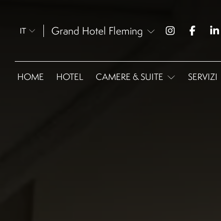
Grand Hotel Fleming
IT
HOME
HOTEL
CAMERE & SUITE
SERVIZI
Omnia Classic -
Matrimoniale
Omnia Classic - Doppia
Omnia Easy
Omnia Superior
Omnia Family Room
Omnia Junior Suite