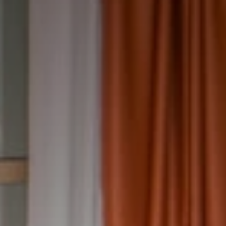
7
8
Agosto
Agosto
OSPITI
CAMERE
CODICE SCONTO
Prenota ora
Modifica/Cancella prenotazione