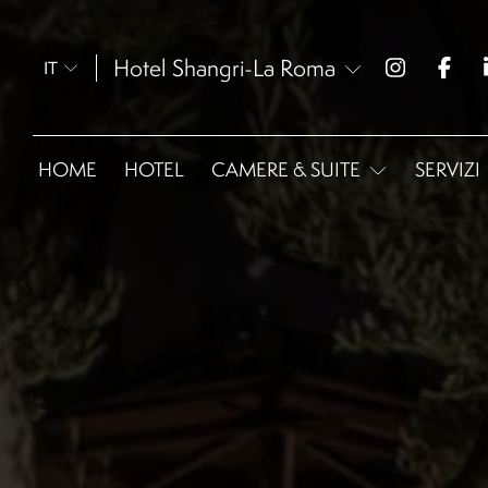
Hotel Shangri-La Roma
IT
HOME
HOTEL
CAMERE & SUITE
SERVIZI
Omnia Classic -
Matrimoniale
Omnia Superior
Omnia Extra Size
Omnia Deluxe
Omnia Garden Suite
Omnia Executive