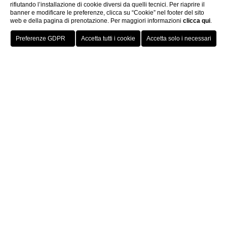
rifiutando l’installazione di cookie diversi da quelli tecnici. Per riaprire il
banner e modificare le preferenze, clicca su “Cookie” nel footer del sito
web e della pagina di prenotazione. Per maggiori informazioni
clicca qui
.
Prenota ora
Home
Ristorante & Bar
Ristorante Sidera &
Sidus Cafè
Il
Ristorante Sidera
nasce sotto un cielo che si riflette a
terra: un pavimento costellato di stelle che ispira luce,
eleganza e meraviglia.
In questo scenario sospeso tra design e sogno, la cucina