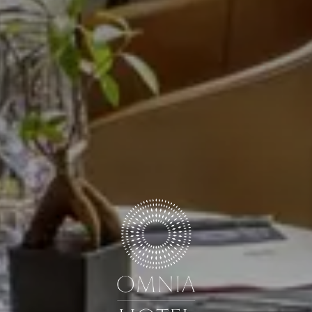
OSPITI
CAMERE
CODICE SCONTO
Prenota ora
Modifica/Cancella prenotazione